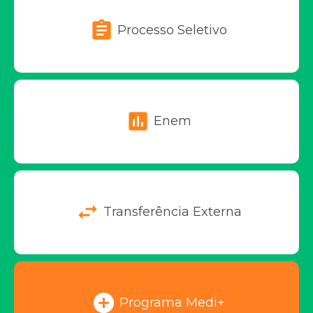
assignment
Processo Seletivo
assessment
Enem
swap_horiz
Transferência Externa
add_circle
Programa Medi+