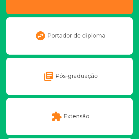
swap_horizontal_circle
Portador de diploma
library_books
Pós-graduação
extension
Extensão