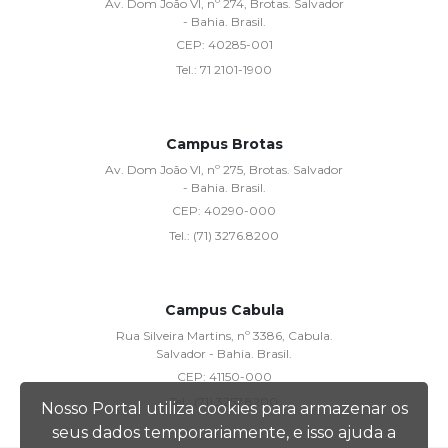
Av. Dom João VI, nº 274, Brotas. Salvador
- Bahia. Brasil.
CEP:
40285-001
Tel.:
71 2101-1900
Campus Brotas
Av. Dom João VI, nº 275, Brotas. Salvador
- Bahia. Brasil.
CEP:
40290-000
Tel.:
(71) 3276.8200
Campus Cabula
Rua Silveira Martins, nº 3386, Cabula.
Salvador - Bahia. Brasil.
CEP:
41150-000
Tel.:
(71) 3257.8200
Nosso Portal utiliza cookies para armazenar os
seus dados temporariamente, e isso ajuda a